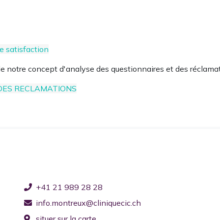
PAUSE ESTIVALE 2026
de satisfaction
Clinique CIC Montreux
e notre concept d'analyse des questionnaires et des réclama
La Clinique CIC Montreux est en pause estivale
du 27 juillet
 DES RECLAMATION
S
au 16 août inclus
.
Le
Centre de Consultation
reste ouvert pendant cette
période (021 989 28 70) ainsi que la
Radiologie
(021 989 2
75).
En cas d'urgence vitale, appelez le 144.
+41 21 989 28 28
Nous vous souhaitons un bel été !
info.montreux@cliniquecic.ch
situer sur la carte