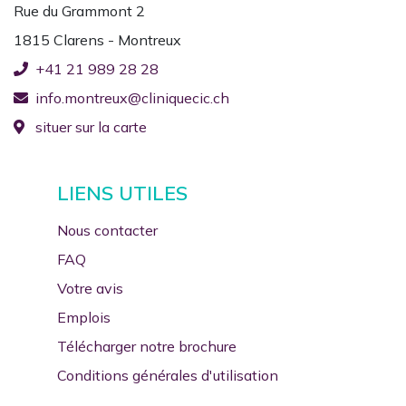
En cas d'urgence vitale, appelez le 144.
Rue du Grammont 2
1815 Clarens - Montreux
+41 21 989 28 28
Nous vous souhaitons un bel été !
info.montreux@cliniquecic.ch
situer sur la carte
LIENS UTILES
Nous contacter
FAQ
Votre avis
Emplois
Télécharger notre brochure
Conditions générales d'utilisation