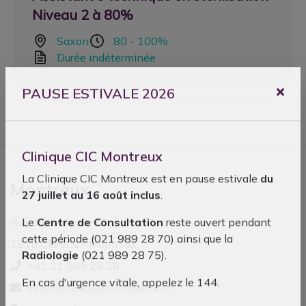
PAUSE ESTIVALE 2026
Clinique CIC Montreux
Montreux
La Clinique CIC Montreux est en pause estivale
du
27 juillet au 16 août inclus
.
Rue du Grammont 2
Le
Centre de Consultation
reste ouvert pendant
1815 Clarens - Montreux
cette période (021 989 28 70) ainsi que la
+41 21 989 28 28
Radiologie
(021 989 28 75).
info.montreux@cliniquecic.ch
En cas d'urgence vitale, appelez le 144.