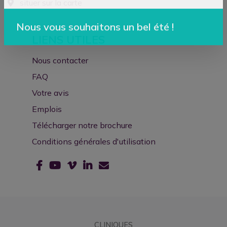
situer sur la carte
Nous vous souhaitons un bel été !
LIENS UTILES
Nous contacter
FAQ
Votre avis
Emplois
Télécharger notre brochure
Conditions générales d'utilisation
CLINIQUES