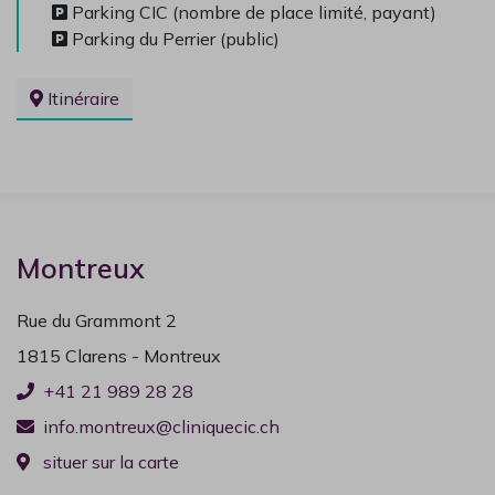
Parking CIC (nombre de place limité, payant)

Parking du Perrier (public)

Itinéraire
PAUSE ESTIVALE 2026
Clinique CIC Montreux
La Clinique CIC Montreux est en pause estivale
du
Montreux
27 juillet au 16 août inclus
.
Rue du Grammont 2
Le
Centre de Consultation
reste ouvert pendant
1815 Clarens - Montreux
cette période (021 989 28 70) ainsi que la
Radiologie
(021 989 28 75).
+41 21 989 28 28
info.montreux@cliniquecic.ch
En cas d'urgence vitale, appelez le 144.
situer sur la carte