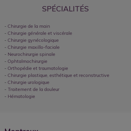
PAUSE ESTIVALE 2026
SPÉCIALITÉS
-
Chirurgie de la main
Clinique CIC Montreux
-
Chirurgie générale et viscérale
-
Chirurgie gynécologique
La Clinique CIC Montreux est en pause estivale
du
-
Chirurgie maxillo-faciale
27 juillet au 16 août inclus
.
-
Neurochirurgie spinale
Le
Centre de Consultation
reste ouvert pendant
-
Ophtalmochirurgie
cette période (021 989 28 70) ainsi que la
-
Orthopédie et traumatologie
Radiologie
(021 989 28 75).
-
Chirurgie plastique, esthétique et reconstructive
-
Chirurgie urologique
En cas d'urgence vitale, appelez le 144.
-
Traitement de la douleur
-
Hématologie
Nous vous souhaitons un bel été !