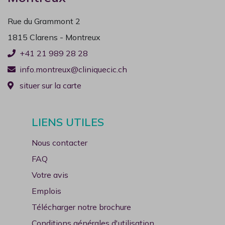
Radiologie
(021 989 28 75).
Rue du Grammont 2
En cas d'urgence vitale, appelez le 144.
1815 Clarens - Montreux
+41 21 989 28 28
info.montreux@cliniquecic.ch
Nous vous souhaitons un bel été !
situer sur la carte
LIENS UTILES
Nous contacter
FAQ
Votre avis
Emplois
Télécharger notre brochure
Conditions générales d'utilisation