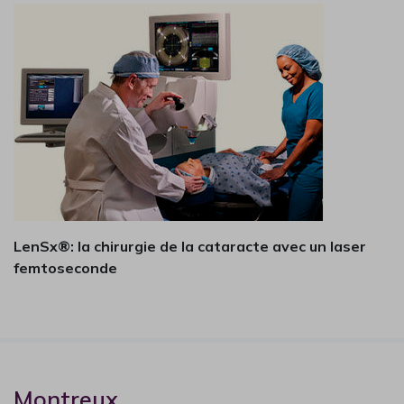
PAUSE ESTIVALE 2026
LenSx®: la chirurgie de la cataracte avec un laser
femtoseconde
Clinique CIC Montreux
La Clinique CIC Montreux est en pause estivale
du
27 juillet au 16 août inclus
.
Le
Centre de Consultation
reste ouvert pendant
Montreux
cette période (021 989 28 70) ainsi que la