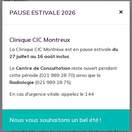
sur celui-ci.
PAUSE ESTIVALE 2026
Le Site pourra également être suspendu en cas de force
majeure ou de survenance d’un évènement hors du
contrôle de l’Editeur.
Le matériel de connexion au Site que vous utilisez est
Clinique CIC Montreux
sous votre entière responsabilité. Vous devez prendre
La Clinique CIC Montreux est en pause estivale
du
toutes les mesures appropriées pour protéger votre
27 juillet au 16 août inclus
.
matériel et vos propres données d’attaques virales par
Internet.
Le
Centre de Consultation
reste ouvert pendant
cette période (021 989 28 70) ainsi que la
L’Editeur ne pourra être tenu pour responsable en cas
Radiologie
(021 989 28 75).
dommage consécutif :
En cas d'urgence vitale, appelez le 144.
à l’usage du Site ou de tout Service ou Contenu
accessible via le Site en contravention des présentes
CGU;
au non-respect, notamment par négligence, des
Nous vous souhaitons un bel été !
règles édictées au sein des CGU en matière de