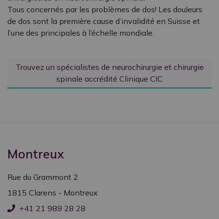
Tous concernés par les problèmes de dos! Les douleurs
de dos sont la première cause d’invalidité en Suisse et
l’une des principales à l’échelle mondiale.
Trouvez un spécialistes de neurochirurgie et chirurgie
spinale accrédité Clinique CIC
PAUSE ESTIVALE 2026
Clinique CIC Montreux
La Clinique CIC Montreux est en pause estivale
du
Montreux
27 juillet au 16 août inclus
.
Le
Centre de Consultation
reste ouvert pendant
Rue du Grammont 2
cette période (021 989 28 70) ainsi que la
1815 Clarens - Montreux
Radiologie
(021 989 28 75).
+41 21 989 28 28
En cas d'urgence vitale, appelez le 144.