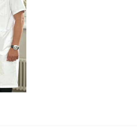
Clinique CIC Montreux
La Clinique CIC Montreux est en pause estivale
du 27 juillet
au 16 août inclus
.
Le
Centre de Consultation
reste ouvert pendant cette
période (021 989 28 70) ainsi que la
Radiologie
(021 989 2
75).
En cas d'urgence vitale, appelez le 144.
Nous vous souhaitons un bel été !