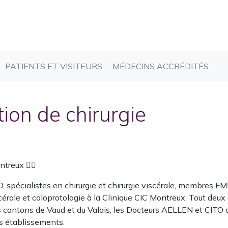
CURRENT)
(CURRENT)
(CU
PATIENTS ET VISITEURS
MÉDECINS ACCRÉDITÉS
ion de chirurgie
treux 👨‍⚕️
pécialistes en chirurgie et chirurgie viscérale, membres FMH,
scérale et coloprotologie à la Clinique CIC Montreux. Tout deu
les cantons de Vaud et du Valais, les Docteurs AELLEN et CIT
s établissements.