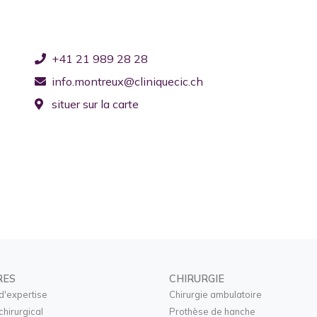
+41 21 989 28 28
info.montreux@cliniquecic.ch
situer sur la carte
RES
CHIRURGIE
d'expertise
Chirurgie ambulatoire
chirurgical
Prothèse de hanche