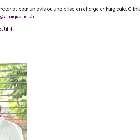
crétariat pour un avis ou une prise en charge chirurgicale. C
@cliniquecic.ch
tif ⬇️
o
PAUSE ESTIVALE 2026